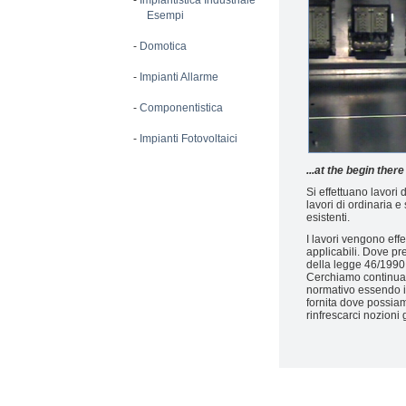
-
Impiantistica Industriale
Esempi
-
Domotica
-
Impianti Allarme
-
Componentistica
-
Impianti Fotovoltaici
...at the begin there
Si effettuano lavori
lavori di ordinaria 
esistenti.
I lavori vengono eff
applicabili. Dove pre
della legge 46/1990
Cerchiamo continuam
normativo essendo i
fornita dove possia
rinfrescarci nozioni 